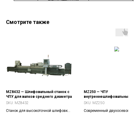
Смотрите также
MZ8432 — Шлифовальный станок с
MZ250 — ЧПУ
ЧПУ для валков среднего диаметра
внутреннешлифовальный с
SKU:
MZ8432
SKU:
MZ250
Станок для высокоточной шлифовки
Современный двухосевой Ч
валков до Ø320 мм и длиной до 3 м.
станок для обработки внутр
поверхностей деталей
цилиндрического, дискового
валового типов.