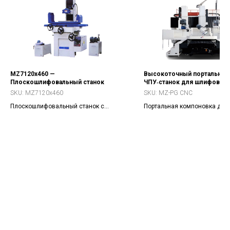
MZ7120x460 —
Высокоточный портальный
Плоскошлифовальный станок
ЧПУ‑станок для шлифовани
направляющих
SKU:
MZ7120x460
SKU:
MZ-PG CNC
Плоскошлифовальный станок с
Портальная компоновка для
рабочей зоной 460?200 мм.
длинномерных направляющи
Модификации: MZ, BZD, CK
станочных столов.