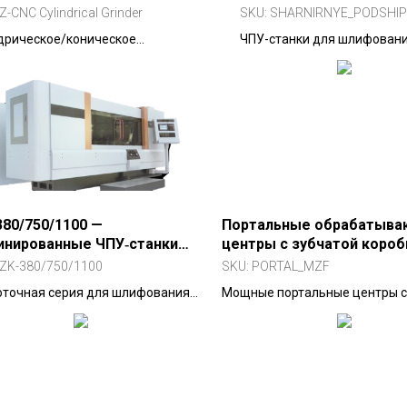
Z-CNC Cylindrical Grinder
SKU:
SHARNIRNYE_PODSHIP
дрическое/коническое
ЧПУ-станки для шлифован
вание наружных поверхностей с
сферических (шарнирных) 
говыми циклами.
подшипников.
80/750/1100 —
Портальные обрабатыв
инированные ЧПУ‑станки
центры с зубчатой короб
лифования внутренней
ZK-380/750/1100
SKU:
PORTAL_MZF
ы (серия)
оточная серия для шлифования
Мощные портальные центры с
х, трапецеидальных и
крутящим моментом для авиа
льных резьб на малых деталях.
автопрома.