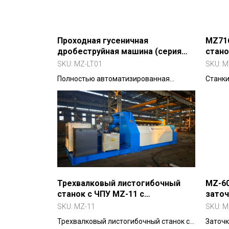
Проходная гусеничная
MZ71
дробеструйная машина (серия
стано
MZ-LT01)
SKU:
MZ-LT01
SKU:
M
Полностью автоматизированная
Станки
установка для непрерывной обработки
1600х6
крупных и средних деталей в литейном
Модифи
и кузнечном производстве.
Трехвалковый листогибочный
MZ-6
станок с ЧПУ MZ-11 с
заточ
горизонтальным опусканием
SKU:
MZ-11
SKU:
M
Трехвалковый листогибочный станок с
Заточк