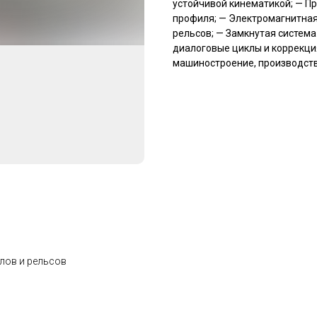
устойчивой кинематикой; — П
профиля; — Электромагнитна
рельсов; — Замкнутая систем
диалоговые циклы и коррекция
машиностроение, производств
лов и рельсов