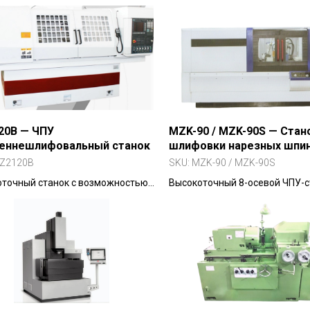
ментов, включая фрезы, метчики
глубокие и многоступенчатые.
атые колёса.
20B — ЧПУ
MZK-90 / MZK-90S — Стан
реннешлифовальный станок
шлифовки нарезных шпи
Z2120B
SKU:
MZK-90 / MZK-90S
точный станок с возможностью
Высокоточный 8-осевой ЧПУ-с
вания сферических
шлифовки наружной и внутре
ностей благодаря повороту
резьбы шпинделей.
льной бабки на 30°.