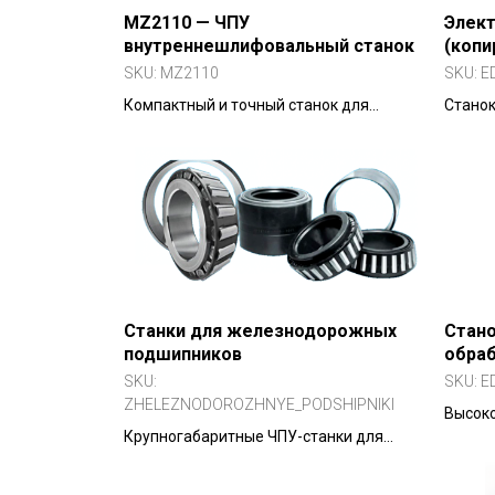
MZ2110 — ЧПУ
Элек
внутреннешлифовальный станок
(коп
элект
SKU:
MZ2110
SKU:
E
Компактный и точный станок для
Станок
шлифования мелких отверстий
сложны
диаметром от 15 мм.
контак
сплава
сталью
Станки для железнодорожных
Стано
подшипников
обраб
элек
SKU:
SKU:
E
протя
ZHELEZNODOROZHNYE_PODSHIPNIKI
Высоко
Крупногабаритные ЧПУ-станки для
протяж
шлифования колец железнодорожных
твёрды
подшипников.
аэроко