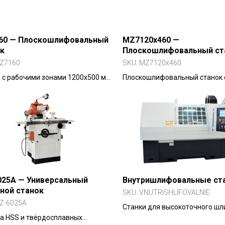
60 — Плоскошлифовальный
MZ7120x460 —
к
Плоскошлифовальный ст
Z7160
SKU:
MZ7120x460
 с рабочими зонами 1200х500 мм,
Плоскошлифовальный станок 
00 мм, 2000х600 мм.
зоной 460?200 мм. Модификац
кации: BZD, ZD, CK
BZD, CK
025A — Универсальный
Внутришлифовальные ст
ной станок
SKU:
VNUTRISHLIFOVALNIE
Z-6025A
Станки для высокоточного ш
а HSS и твёрдосплавных
внутренних отверстий, включ