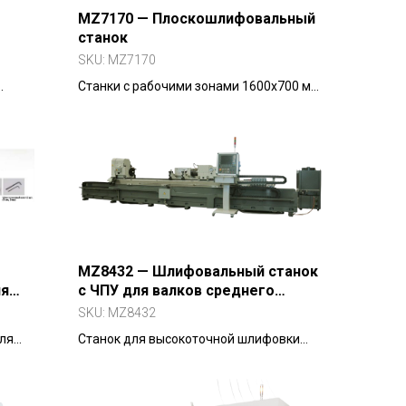
MZ7170 — Плоскошлифовальный
станок
SKU:
MZ7170
Станки с рабочими зонами 1600х700 мм,
мм.
2000х700 мм. Модификации: BZD, ZD, CK
MZ8432 — Шлифовальный станок
ля
с ЧПУ для валков среднего
диаметра
SKU:
MZ8432
ля
Станок для высокоточной шлифовки
валков до Ø320 мм и длиной до 3 м.
заточки