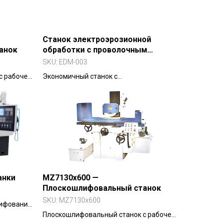
Станок электроэрозионной
анок
обработки с проволочным
электродом (скоростная
SKU:
EDM-003
протяжка проволоки)
с рабочей
Экономичный станок с
ии: MZ,
высокоскоростной возвратно-
поступательной протяжкой проволоки
(8–10 м/с) для черновой и
получистовой резки.
анки
MZ7130x600 —
Плоскошлифовальный станок
SKU:
MZ7130x600
лифования
ая
Плоскошлифовальный станок с рабочей