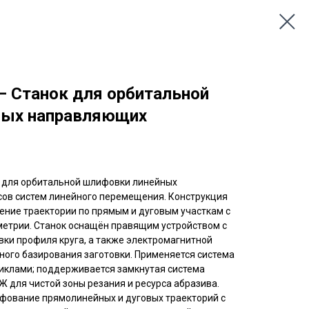
) — Станок для орбитальной
ных направляющих
чен для орбитальной шлифовки линейных
сов систем линейного перемещения. Конструкция
ение траектории по прямым и дуговым участкам с
етрии. Станок оснащён правящим устройством с
вки профиля круга, а также электромагнитной
ного базирования заготовки. Применяется система
иклами; поддерживается замкнутая система
 для чистой зоны резания и ресурса абразива.
фование прямолинейных и дуговых траекторий с