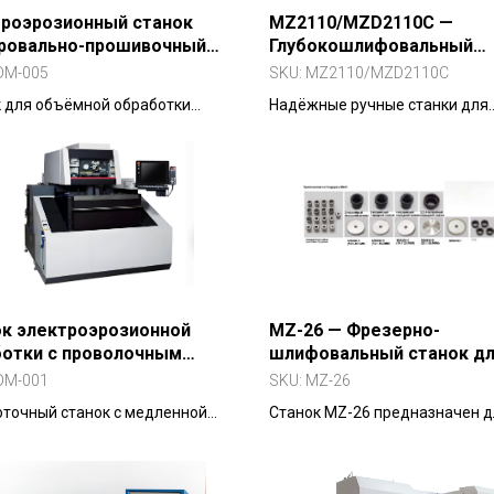
троэрозионный станок
MZ2110/MZD2110C —
ировально-прошивочный
Глубокошлифовальный
роэрозионный станок)
внутренний станок
DM-005
SKU:
MZ2110/MZD2110C
 для объёмной обработки
Надёжные ручные станки для
х полостей без механического
шлифования отверстий от ?6 
та. Работает с твёрдыми
ми, графитом, закалённой
.
к электроэрозионной
MZ-26 — Фрезерно-
отки с проволочным
шлифовальный станок д
тродом MZ1200R (медленная
торцевых фрез
DM-001
SKU:
MZ-26
жка проволоки)
точный станок с медленной
Станок MZ-26 предназначен д
кой проволоки для обработки
заточки твердосплавных и
х сплавов и сложных деталей в
быстрорежущих фрез с углом 
смической, медицинской и??-
0–12°.