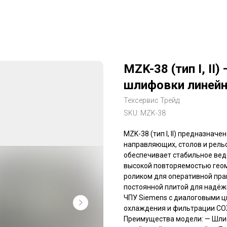
MZK-38 (тип I, II
шлифовки линей
Техсервис Трейд
SKU:
MZK-38
MZK-38 (тип I, II) предназна
направляющих, столов и рель
обеспечивает стабильное вед
высокой повторяемостью геом
роликом для оперативной пра
постоянной плитой для надёж
ЧПУ Siemens с диалоговыми ц
охлаждения и фильтрации СОЖ
Преимущества модели: — Шли