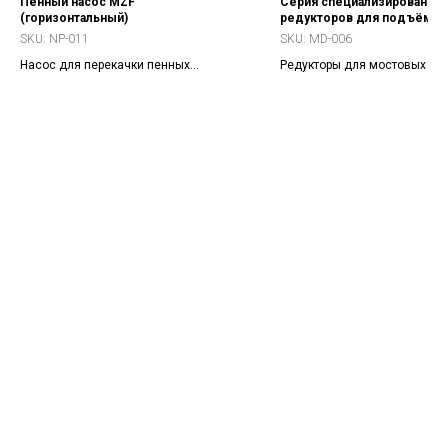
Пенный насос MZF
Серия специализированны
(горизонтальный)
редукторов для подъёмн
механизмов
SKU:
NP-011
SKU:
MD-006
Насос для перекачки пенных
Редукторы для мостовых и 
абразивных или коррозионных
кранов, механизмов подъём
суспензий, особенно в
передвижения.
флотационных процессах.