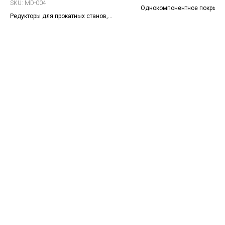
SKU:
MD-004
Однокомпонентное покрытие
Редукторы для прокатных станов,
основе ксилола для склеив
вертикальных мельниц, наклонных
универсальной резины (NR, S
механизмов и подъёмных устройств
др.). Цвет: чёрный.
в металлургии.