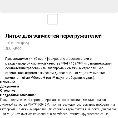
Литьё для запчастей перегружателей
Техсервис Трейд
SKU:
AP-001
Производимое литьё сертифицировано в соответствии с
международной системой качества **IATF 16949**, что подтверждает
соответствие требованиям автопрома и смежных отраслей. Вес
отливок варьируется в широком диапазоне — от **0,2 кг** (мелкие
компоненты) до **более 9 тонн** (крупногабаритные узлы).
Описание
Документы
Описание
Подробное описание:
Производимое литьё сертифицировано в соответствии с международной
системой качества **IATF 16949**, что подтверждает соответствие требованиям
автопрома и смежных отраслей. Вес отливок варьируется в широком диапазоне
— от **0,2 кг** (мелкие компоненты) до **более 9 тонн** (крупногабаритные