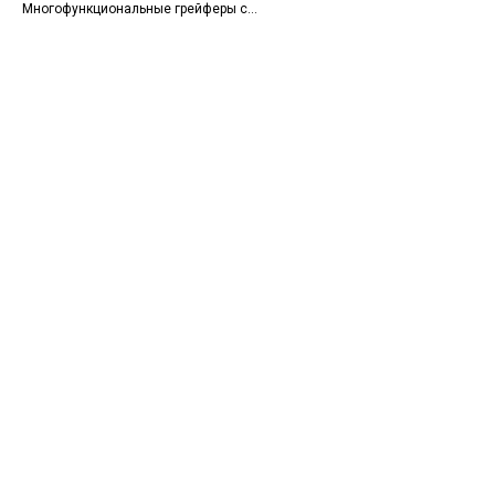
Многофункциональные грейферы с
основе ксилола для склеив
2–5 челюстями для перегрузки
универсальной резины (NR, S
металлолома, щебня, строительного
др.). Цвет: чёрный.
мусора и промышленных отходов.
Универсальны и надёжны.