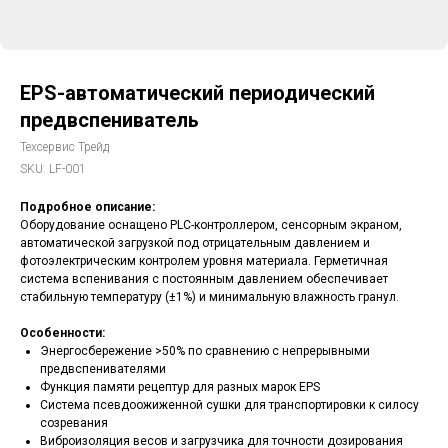
EPS-автоматический периодический
предвспениватель
Техсервис Трейд
SKU:
LF-001
Подробное описание:
Оборудование оснащено PLC-контроллером, сенсорным экраном,
автоматической загрузкой под отрицательным давлением и
фотоэлектрическим контролем уровня материала. Герметичная
система вспенивания с постоянным давлением обеспечивает
стабильную температуру (±1%) и минимальную влажность гранул.
Особенности:
Энергосбережение >50% по сравнению с непрерывными
предвспенивателями
Функция памяти рецептур для разных марок EPS
Система псевдоожиженной сушки для транспортировки к силосу
созревания
Виброизоляция весов и загрузчика для точности дозирования