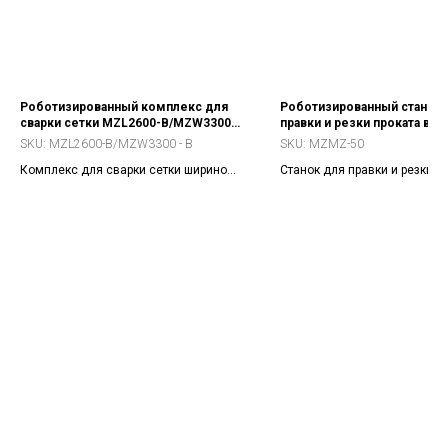
Роботизированный комплекс для
Роботизированный станок 
сварки сетки MZL2600-B/MZW3300 -
правки и резки проката в пр
B
кат. MZMZ-50
SKU:
MZL2600-B/MZW3300 - B
SKU:
MZMZ-50
Комплекс для сварки сетки шириной
Станок для правки и резки
2600 мм с прямыми прутками
полированной или стальной
проволоки диаметром 1,8-3 