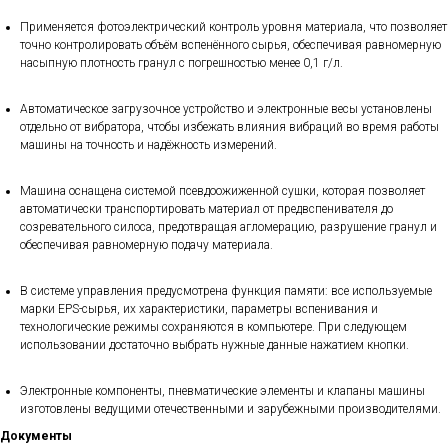
Применяется фотоэлектрический контроль уровня материала, что позволяет
точно контролировать объём вспенённого сырья, обеспечивая равномерную
насыпную плотность гранул с погрешностью менее 0,1 г/л.
Автоматическое загрузочное устройство и электронные весы установлены
отдельно от вибратора, чтобы избежать влияния вибраций во время работы
машины на точность и надёжность измерений.
Машина оснащена системой псевдоожиженной сушки, которая позволяет
автоматически транспортировать материал от предвспенивателя до
созревательного силоса, предотвращая агломерацию, разрушение гранул и
обеспечивая равномерную подачу материала.
В системе управления предусмотрена функция памяти: все используемые
марки EPS-сырья, их характеристики, параметры вспенивания и
технологические режимы сохраняются в компьютере. При следующем
использовании достаточно выбрать нужные данные нажатием кнопки.
Электронные компоненты, пневматические элементы и клапаны машины
изготовлены ведущими отечественными и зарубежными производителями.
Документы