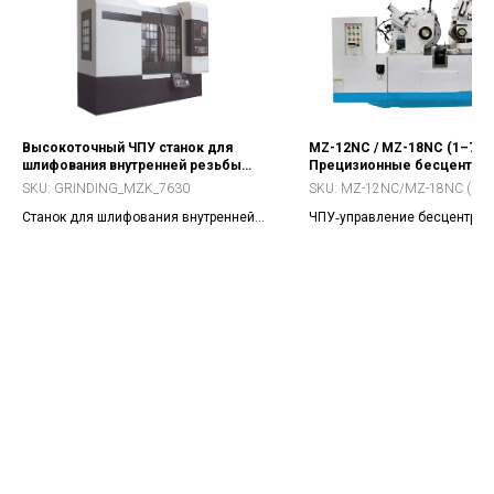
Высокоточный ЧПУ станок для
MZ-12NC / MZ-18NC (1–7A)
шлифования внутренней резьбы
Прецизионные бесцентро
MZK-7630/7640
ЧПУ‑станки
SKU:
GRINDING_MZK_7630
SKU:
MZ-12NC/MZ-18NC (1–7
Станок для шлифования внутренней
ЧПУ‑управление бесцентров
резьбы гаек шариковых винтов и
шлифовкой для серийного
рулевых механизмов.
производства и высокой
стабильности.