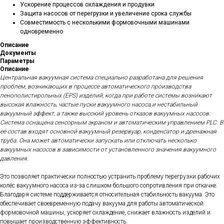
Ускорение процессов охлаждения и продувки
Защита насосов от перегрузки и увеличение срока службы
Совместимость с несколькими формовочными машинами
одновременно
Описание
Документы
Параметры
Описание
Центральная вакуумная система специально разработана для решения
проблем, возникающих в процессе автоматического производства
пенополистирольных (EPS) изделий, когда при работе системы возникают
высокая влажность, частые пуски вакуумного насоса и нестабильный
вакуумный эффект, а также высокий уровень отказов вакуумных насосов.
Система оснащена сенсорным экраном и автоматическим управлением PLC. В
её состав входят основной вакуумный резервуар, конденсатор и дренажная
труба. Она может автоматически запускать или отключать несколько
вакуумных насосов в зависимости от установленного значения вакуумного
давления.
Это позволяет практически полностью устранить проблему перегрузки рабочих
колёс вакуумного насоса из-за слишком большого сопротивления при откачке.
Благодаря системе поддерживается относительная стабильность вакуума. Это
обеспечивает своевременную подачу вакуума для работы автоматической
формовочной машины, ускоряет охлаждение, снижает влажность изделий и
повышает производственную эффективность.