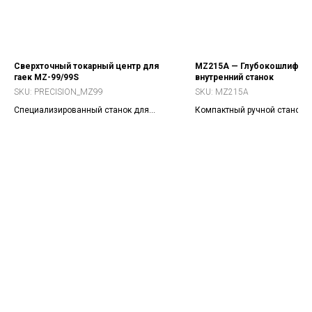
Сверхточный токарный центр для
MZ215A — Глубокошлифов
гаек MZ-99/99S
внутренний станок
SKU:
PRECISION_MZ99
SKU:
MZ215A
Специализированный станок для
Компактный ручной станок с
финишного точения шарико-винтовых
образными роликовыми
пар и гаек с твердостью до HRC65.
направляющими и
высокоскоростным
электрошпинделем (до 60 00
мин).