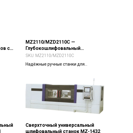
роительной и
ике,
MZ2110/MZD2110C —
ов с
Глубокошлифовальный
внутренний станок
SKU:
MZ2110/MZD2110C
Надёжные ручные станки для
шлифования отверстий от ?6 мм.
ьных
няет
влику и
льный
Сверхточный универсальный
1
шлифовальный станок MZ-1432