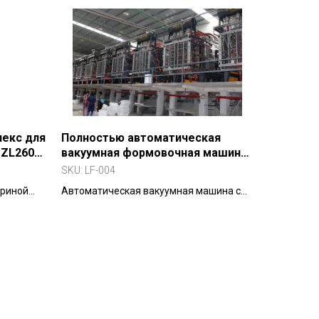
наружной очистки труб диаметром от ?
16 до ?2800 мм.
екс для
Полностью автоматическая
MZL2600
вакуумная формовочная машина
MZC-1200-2200
SKU:
LF-004
ириной
Автоматическая вакуумная машина с
ЧПУ, дифференциальным
гидроприводом и балансировочным
паровым нагревом.