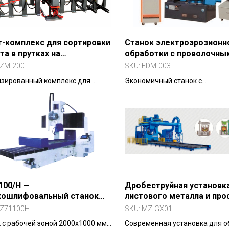
-комплекс для сортировки
Станок электроэрозионн
та в прутках на
обработки с проволочны
ифицированные и
электродом (скоростная
ZM-200
SKU:
EDM-003
алифицированные кат. MZM-
протяжка проволоки)
изированный комплекс для
Экономичный станок с
овки арматурных прутков
высокоскоростной возвратно-
поступательной протяжкой п
(8–10 м/с) для черновой и
получистовой резки.
100/H —
Дробеструйная установк
кошлифовальный станок
листового металла и пр
онтального типа
(серия MZ-GX01)
Z71100H
SKU:
MZ-GX01
 с рабочей зоной 2000х1000 мм
Современная установка для о