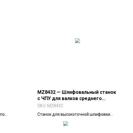
MZ8432 — Шлифовальный станок
с ЧПУ для валков среднего
диаметра
SKU:
MZ8432
 по
Станок для высокоточной шлифовки
еталей — от
валков до Ø320 мм и длиной до 3 м.
тся в