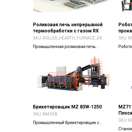
Роликовая печь непрерывной
Робот
термообработки с газом RX
прока
квал
SKU:
ROLLER_HEARTH_FURNACE_RX
SKU:
M
некв
Промышленная роликовая печь
Робот
200
непрерывного действия для
сортир
термообработки в защитной атмосфере
Брикетировщик MZ 83W-1250
MZ71
Плос
SKU:
BM-058
гориз
SKU:
M
Промышленный брикетировщик с
усилием 1250 тонн для прессовки
Станок