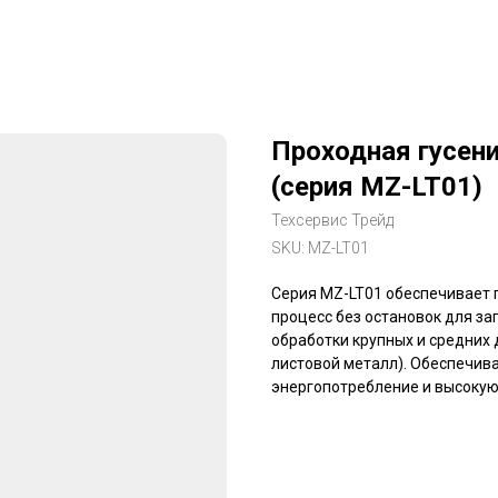
Проходная гусен
(серия MZ-LT01)
Техсервис Трейд
SKU:
MZ-LT01
Серия MZ-LT01 обеспечивает
процесс без остановок для за
обработки крупных и средних 
листовой металл). Обеспечива
энергопотребление и высокую