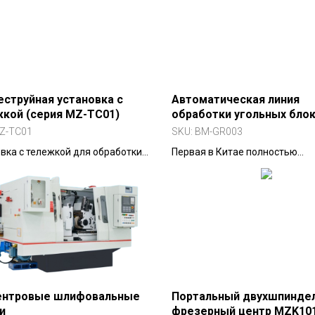
автомобильной, горной, ст
сельскохозяйственной техн
компрессоростроении.
струйная установка с
Автоматическая линия
кой (серия MZ-TC01)
обработки угольных блок
ЧПУ
Z-TC01
SKU:
BM-GR003
вка с тележкой для обработки
Первая в Китае полностью
габаритных и тяжелых литых и
автоматическая линия для
х деталей.
прецизионной обработки угол
(графитовых) блоков. Объеди
механику, электронику, гидра
оптику в единую систему.
ентровые шлифовальные
Портальный двухшпинде
и
фрезерный центр MZK10