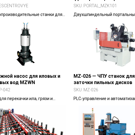
ESCENTROVYE
SKU:
PORTAL_MZK101
производительные станки для
Двухшпиндельный портальны
ого и врезного шлифования
для обработки симметричных 
рических деталей без
вой установки.
жной насос для иловых и
MZ-026 — ЧПУ станок для
евых вод MZWN
заточки пильных дисков
P-042
SKU:
MZ-026
для перекачки ила, грязи и
PLC‑управление и автоматиз
х вод с твёрдыми частицами.
заточки пильных дисков с выс
точностью.