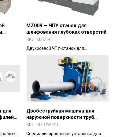
ой
MZ009 — ЧПУ станок для
м
шлифования глубоких отверстий
SKU:
MZ009
Двухосевой ЧПУ-станок для
высокоточного шлифования глубоких
роволоки
отверстий в валах и корпусных деталях.
а для
Дробеструйная машина для
офилей
наружной поверхности труб
(серия MZ-GWZ01)
SKU:
MZ-GWZ01
бработки
Специализированная установка для