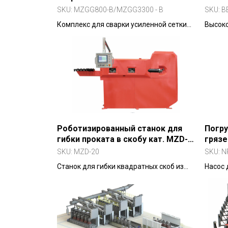
B/MZGG3300 - B
SKU:
MZGG800-B/MZGG3300 - B
SKU:
B
Комплекс для сварки усиленной сетки
Высоко
шириной до 2800 мм
сквозн
цилинд
центро
Роботизированный станок для
Погру
гибки проката в скобу кат. MZD-
гряз
20
SKU:
MZD-20
SKU:
N
Станок для гибки квадратных скоб из
Насос 
арматурной проволоки
сточны