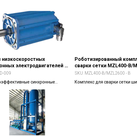
работки заготовок до 3000 кг
стальных листов, профилей и
металлоконструкций.
 низкоскоростных
Роботизированный компл
онных электродвигателей с
сварки сетки MZL400-B/
ым приводом и
- B
D-009
SKU:
MZL400-B/MZL2600 - B
оянными магнитамиMZW-C
оэффективные синхронные
Комплекс для сварки сетки ш
ели с постоянными магнитами
2400 мм с прямыми прутками
чных и энергоэффективных
ов.