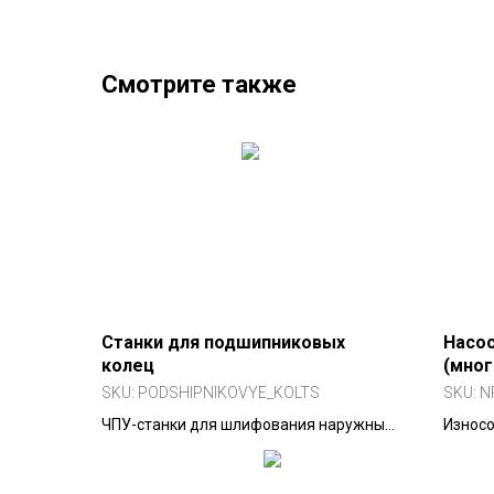
Смотрите также
Станки для подшипниковых
Насо
колец
(мног
износ
SKU:
PODSHIPNIKOVYE_KOLTS
SKU:
N
ЧПУ-станки для шлифования наружных
Износо
и внутренних колец
насосы
шарикоподшипников.
содерж