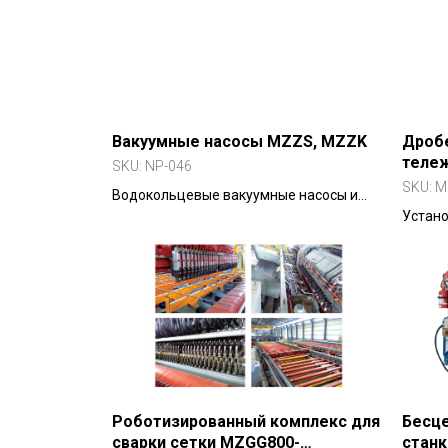
Вакуумные насосы MZZS, MZZK
Дробе
тележ
SKU:
NP-046
SKU:
M
Водокольцевые вакуумные насосы и
компрессоры для откачки газов без
Устано
твёрдых частиц.
крупно
кованы
Роботизированный комплекс для
Бесц
сварки сетки MZGG800-
станк