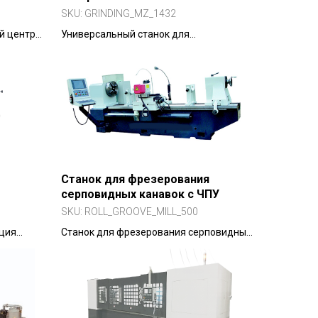
SKU:
GRINDING_MZ_1432
й центр
Универсальный станок для
деталей.
сверхточного шлифования наружных и
внутренних поверхностей.
Станок для фрезерования
серповидных канавок с ЧПУ
SKU:
ROLL_GROOVE_MILL_500
ация
Станок для фрезерования серповидных
окой
канавок с ЧПУ для валков диаметром
до 500 мм