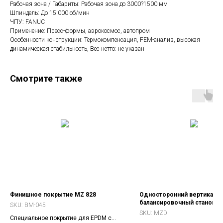
Рабочая зона / Габариты: Рабочая зона до 3000?1500 мм
Шпиндель: До 15 000 об/мин
ЧПУ: FANUC
Применение: Пресс-формы, аэрокосмос, автопром
Особенности конструкции: Термокомпенсация, FEM-анализ, высокая
динамическая стабильность, Вес нетто: не указан
Смотрите также
Финишное покрытие MZ 828
Односторонний вертикаль
балансировочный станок 
SKU:
BM-045
SKU:
MZD
Специальное покрытие для EPDM с