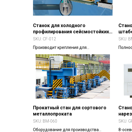
Станок для холодного
Стано
профилирования сейсмостойких
штаб
креплений
мета
SKU:
CF-012
SKU:
B
Производит крепления для
Полнос
сейсмоактивных регионов. Широко
укладк
применяется в строительстве и
профил
инженерии.
швелле
обвязк
автома
профи
Прокатный стан для сортового
Стан
металлопроката
наре
90/MZ
SKU:
BM-060
SKU:
G
Оборудование для производства
8-осе