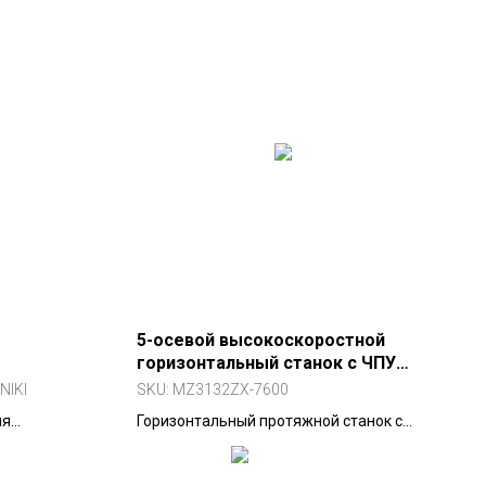
5-осевой высокоскоростной
горизонтальный станок с ЧПУ
MZ3132ZX-7600
NIKI
SKU:
MZ3132ZX-7600
ия
Горизонтальный протяжной станок с
колец
ходом 7600 мм и усилием 320 кН для
обработки крупных турбинных дисков