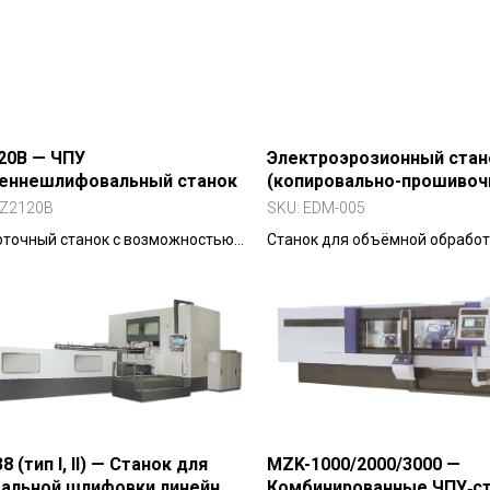
шленных деталей.
20B — ЧПУ
Электроэрозионный стан
реннешлифовальный станок
(копировально-прошиво
электроэрозионный стан
Z2120B
SKU:
EDM-005
точный станок с возможностью
Станок для объёмной обработ
вания сферических
сложных полостей без механи
ностей благодаря повороту
контакта. Работает с твёрдым
льной бабки на 30°.
сплавами, графитом, закалён
сталью.
 (тип I, II) — Станок для
MZK-1000/2000/3000 —
тальной шлифовки линейных
Комбинированные ЧПУ‑с