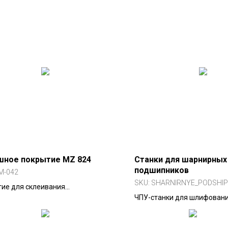
шное покрытие MZ 824
Станки для шарнирных
подшипников
M-042
SKU:
SHARNIRNYE_PODSHIP
ие для склеивания
сальной и вулканизированной
ЧПУ-станки для шлифован
 (EPDM, IIR). Подходит для
сферических (шарнирных) 
бильных уплотнителей и
подшипников.