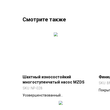
Смотрите также
Шахтный износостойкий
Фини
многоступенчатый насос MZDS
SKU:
B
SKU:
NP-028
Покрыт
Усовершенствованный
универ
многоступенчатый насос для шахтного
резины
водоотлива с антикавитационными
автомо