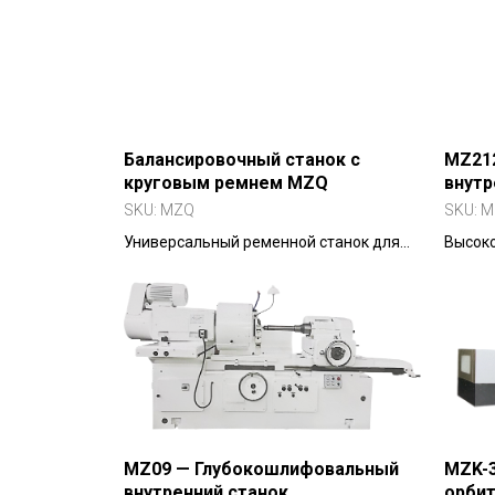
свойствами.
промы
Балансировочный станок с
MZ21
круговым ремнем MZQ
внут
SKU:
MZQ
SKU:
M
Универсальный ременной станок для
Высоко
балансировки малых
шлифо
электродвигателей, вентиляторов,
поверх
электроинструментов.
шпинде
MZ09 — Глубокошлифовальный
MZK-38
внутренний станок
орби