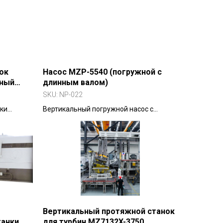
диаметром до 1400 мм.
ок
Насос MZP-5540 (погружной с
чный
длинным валом)
ок)
SKU:
NP-022
ки
Вертикальный погружной насос с
ческого
длинным валом по стандарту GB/T
и
5656-2008 и частично API 610.
ной
Вертикальный протяжной станок
танки
для турбин MZ7132X-3750