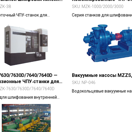
авляющих
для шлифования внутрен
ZK-38
SKU:
MZK-1000/2000/3000
резьбы (серия)
точный ЧПУ-станок для
Серия станков для шлифовани
вания линейных направляющих,
средней длины с автоматичес
 и рельсов систем линейного
правкой и стабилизацией гео
ещения по прямым и дуговым
ориям.
630/7630D/7640/7640D —
Вакуумные насосы MZZS
зионные ЧПУ‑станки для
SKU:
NP-046
ования внутренней резьбы
ZK-7630/7630D/7640/7640D
Водокольцевые вакуумные на
я)
 для шлифования внутренней
компрессоры для откачки газо
 гаек ШВП, втулок и профильных
твёрдых частиц.
тий с точностью до ±0.003 мм.