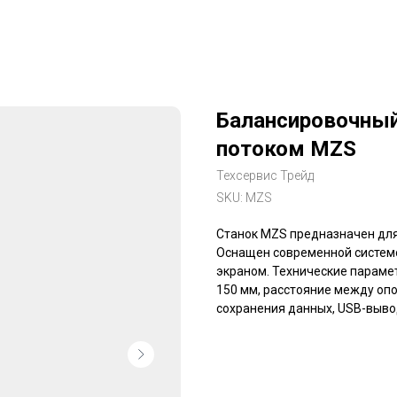
Балансировочный
потоком MZS
Техсервис Трейд
SKU:
MZS
Станок MZS предназначен дл
Оснащен современной систем
экраном. Технические парамет
150 мм, расстояние между опо
сохранения данных, USB-вывод