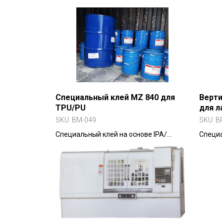
круглых, квадратных, шестигранных
станок
прутков и арматуры. 18 клетей,
шпинд
бесскручивающая прокатка, экономия
энергии до 45%.
Специальный клей MZ 840 для
Верти
TPU/PU
для л
лопа
SKU:
BM-049
SKU:
B
Специальный клей на основе IPA/
Специ
толуола для прозрачных TPU и
протяг
полиуретанов. Подходит для обуви,
лопато
мембран и технических изделий.
Усилие