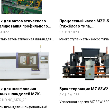
к для автоматического
Процессный насос MZP-5
елирования профильного
(тяжёлого типа,
лла
нефтехимический)
M-022
SKU:
NP-020
тью автоматическая линия для
Многоступенчатый насос типа
и и штабелирования
API 610 для высоких температ
ьного проката (двутавр,
давлений.
р, уголок и др.) с последующей
ой — с высоким уровнем
тизации и гибкостью под тип
ля.
ок для шлифования
Брикетировщик MZ 83W2
зных шпинделей MZK-
SKU:
BM-056
K-90S
RINDING_MZK_90
Усиленная версия MZ 83W-630
вой шпинделе-шлифовальный
двойной производительностью