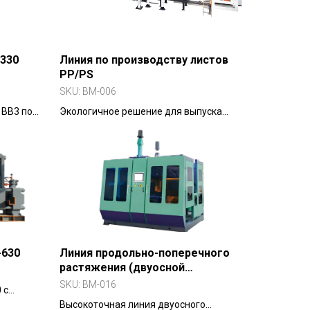
инфраструктурных, промышленных и
мелиоративных проектов.
330
Линия по производству листов
PP/PS
SKU:
BM-006
 BB3 по
Экологичное решение для выпуска
ур и
многослойных композитных листов из
полипропилена (PP) и полистирола (PS)
с минеральным наполнителем —
идеально подходит для производства
пищевой упаковки методом
термоформования.
-630
Линия продольно-поперечного
растяжения (двуосной
ориентации) плёнки
SKU:
BM-016
 с
 — до 6,6
Высокоточная линия двуосного