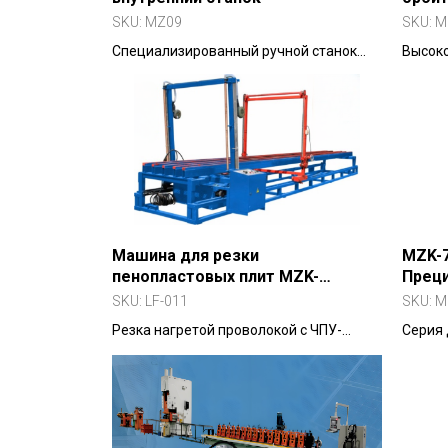
напр
SKU:
MZ09
SKU:
M
Специализированный ручной станок
Высоко
для обработки крупногабаритных валов
шлифо
с глубокими отверстиями до 1200 мм.
столов
перем
траект
Машина для резки
MZK-7
пенопластовых плит MZK-
Преци
2000~8000
шлиф
SKU:
LF-011
SKU:
M
(сери
Резка нагретой проволокой с ЧПУ-
Серия
управлением. Скорость — 0–4 м/мин.
резьбы
Поддерживает 3D-резку (горизонт/
отверс
вертикаль/блок).