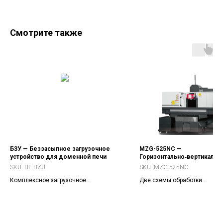
Смотрите также
БЗУ — Беззасыпное загрузочное
MZG-525NC —
устройство для доменной печи
Горизонтально‑вертикальн
шлифовальный станок
SKU:
BF-BZU
SKU:
MZG-525NC
Комплексное загрузочное
Две схемы обработки
оборудование для доменных печей
(горизонтальная/вертикальн
300–6000 м3. Типы: MINI, Compact,
ЧПУ‑циклы для сложных пло
Standard, Enhanced.
и пазов.