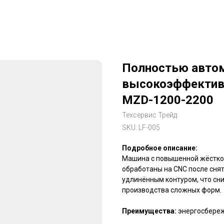
Полностью авто
высокоэффектив
MZD-1200-2200
Техсервис Трейд
SKU:
LF-005
Подробное описание:
Машина с повышенной жёстко
обработаны на CNC после сня
удлинённым контуром, что сн
производства сложных форм.
Преимущества:
энергосбереж