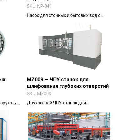
остная
SKU:
NP-041
Насос для сточных и бытовых вод с
 высокая
защитой от засоров и наматывания
ая — при
волокон.
±0,01 мм.
ых
MZ009 — ЧПУ станок для
шлифования глубоких отверстий
SKU:
MZ009
наружных
Двухосевой ЧПУ-станок для
высокоточного шлифования глубоких
отверстий в валах и корпусных деталях.