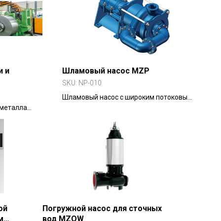
и и
Шламовый насос MZP
SKU:
NP-010
ла
Шламовый насос с широким потоковым
 металла
каналом для перекачки суспензий с
стью резки
твёрдыми частицами до 60%.
ой
Погружной насос для сточных
м
вод MZQW