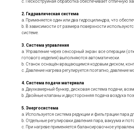
c. Пескоструйная обработка обеспечивает отличную за
2. Гидравлическая система
a. Применяется один или два гидроцилиндра, что обес
b. В зависимости от размера поверхности используютс
системе.
3. Система управления
a. Управление через сенсорный экран: все операции (о
готового изделия) выполняются автоматически.
b. Станок оснащён вращающимся кодовым диском, конт
c. Давление нагрева регулируется поэтапно, давление 
4. Система подачи материала
a. Двухкамерный бункер, дисковая система подачи, во
b. Двойные клапаны и двусторонняя подача воздуха по
5. Энергосистема
a. Используется система редукции и фильтрации пара д
b. Отдельные регулировки давления пара, вакуума и п
c. При нагреве применяется балансировочное управлен