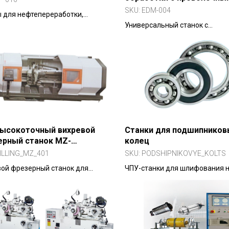
электродом (среднескор
SKU:
EDM-004
 для нефтепереработки,
протяжка проволоки)
мии, низкотемпературных
Универсальный станок с
сов и опреснения воды.
комбинированной протяжкой:
скорость при черновой и низк
чистовой обработке. Точность 
высокоточный вихревой
Станки для подшипников
ерный станок MZ-
колец
02/404
ILLING_MZ_401
SKU:
PODSHIPNIKOVYE_KOLTS
ой фрезерный станок для
ЧПУ-станки для шлифования 
тки шариковых винтов длиной до
и внутренних колец
м.
шарикоподшипников.