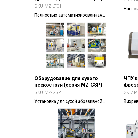
MZ-LT01)
SKU:
MZ-LT01
Насосы
Полностью автоматизированная
углехи
установка для непрерывной обработки
процес
крупных и средних деталей в литейном
и кузнечном производстве.
Оборудование для сухого
ЧПУ 
пескоструя (серия MZ-GSP)
фрез
401/4
SKU:
MZ-GSP
SKU:
M
Установка для сухой абразивной
Вихрев
обработки с гибкой регулировкой
обрабо
параметров.
6000 м