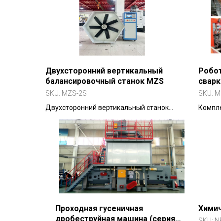
Двухсторонний вертикальный
Робо
балансировочный станок MZS
сварк
SKU:
MZS-2S
SKU:
M
Двухсторонний вертикальный станок
Компле
для точной балансировки
2800 м
автомобильных колес и других
вращающихся деталей.
Проходная гусеничная
Химич
дробеструйная машина (серия
SKU:
N