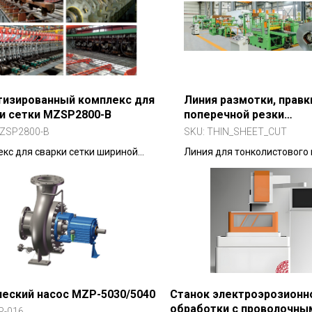
тизированный комплекс для
Линия размотки, правк
и сетки MZSP2800-B
поперечной резки
тонколистового метал
ZSP2800-B
SKU:
THIN_SHEET_CUT
кс для сварки сетки шириной
Линия для тонколистового
м из бухт/катушек
толщиной 0.3-3 мм с точно
±0.5 мм
еский насос MZP-5030/5040
Станок электроэрозионн
обработки с проволочны
P-016