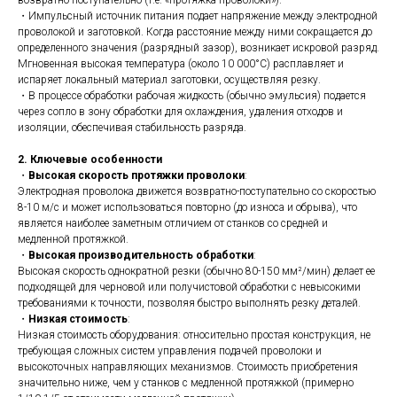
возвратно-поступательно (т.е. «протяжка проволоки»).
・Импульсный источник питания подает напряжение между электродной
проволокой и заготовкой. Когда расстояние между ними сокращается до
определенного значения (разрядный зазор), возникает искровой разряд.
Мгновенная высокая температура (около 10 000°C) расплавляет и
испаряет локальный материал заготовки, осуществляя резку.
・В процессе обработки рабочая жидкость (обычно эмульсия) подается
через сопло в зону обработки для охлаждения, удаления отходов и
изоляции, обеспечивая стабильность разряда.
2. Ключевые особенности
・
Высокая скорость протяжки проволоки
:
Электродная проволока движется возвратно-поступательно со скоростью
8-10 м/с и может использоваться повторно (до износа и обрыва), что
является наиболее заметным отличием от станков со средней и
медленной протяжкой.
・
Высокая производительность обработки
:
Высокая скорость однократной резки (обычно 80-150 мм²/мин) делает ее
подходящей для черновой или получистовой обработки с невысокими
требованиями к точности, позволяя быстро выполнять резку деталей.
・
Низкая стоимость
:
Низкая стоимость оборудования: относительно простая конструкция, не
требующая сложных систем управления подачей проволоки и
высокоточных направляющих механизмов. Стоимость приобретения
значительно ниже, чем у станков с медленной протяжкой (примерно