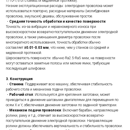
1/10-1/5 от стоимости медленной протяжки).
Низкие эксплуатационные расходы: электродная проволока может
использоваться повторно, расходные материалы (молибденовая
проволока, эмульсия) дешевы, обслуживание простое.
・
Средняя точность обработки и качество поверхности
:
Точность: из-за вибрации и неравномерного износа при
высокоскоростном возвратно-поступательном движении электродной
проволоки, а также уменьшения диаметра проволоки после
многократного использования, точность обработки обычно
составляет
±0.01-0.03 мм
, что ниже, чем у станков со средней и
медленной протяжкой.
Шероховатость поверхности: обычно Ra2.5-Ra5 мкм, на поверхности
могут оставаться заметные полосы или мелкие ямки, требующие
последующей шлифовки.
3. Конструкция
・
Станина
: Поддерживает всю машину, обеспечивая стабильность
рабочего стола и механизма подачи проволоки.
・
Рабочий стол
: Используется для крепления заготовки, может
приводиться в движение шаговыми двигателями для перемещения по
осям X и Y, обеспечивая движение заготовки по заданной траектории.
・
Механизм подачи проволоки
: Включает барабан, направляющие
ролики, раму и т.д., отвечает за высокоскоростное возвратно-
поступательное движение электродной проволоки. Направляющие
ролики должны обеспечивать вертикальность и стабильность проволоки.