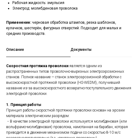
Рабочая жидкость: эмульсия
Электрод: молибденовая проволока
Применение:
черновая обработка штампов, резка шаблонов,
кулачков, шестерён, фигурных отверстий. Подходит для малых и
средних производств.
Описание
Документы
Скоростная протяжка проволоки
является одним из
распространенных типов проволочно-вырезных электроэрозионных
станков. Полное название — станок электроэрозионной обработки с
высокоскоростной протяжкой проволоки (HS-WEDM), получивший
название из-за высокоскоростного возвратно-поступательного движения
электродной проволоки.
1. Принцип работы
Принцип работы скоростной протяжки проволоки основан на эрозии
материала электрическим разрядом:
・В качестве электродной проволоки используется молибденовая (или
вольфрамо-молибденовая) проволока, намотанная на барабан, которая
приводится в движение механизмом подачи со скоростью 8-10 м/с