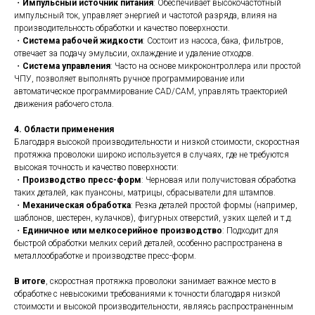
・
Импульсный источник питания
: Обеспечивает высокочастотный
импульсный ток, управляет энергией и частотой разряда, влияя на
производительность обработки и качество поверхности.
・
Система рабочей жидкости
: Состоит из насоса, бака, фильтров,
отвечает за подачу эмульсии, охлаждение и удаление отходов.
・
Система управления
: Часто на основе микроконтроллера или простой
ЧПУ, позволяет выполнять ручное программирование или
автоматическое программирование CAD/CAM, управлять траекторией
движения рабочего стола.
4. Области применения
Благодаря высокой производительности и низкой стоимости, скоростная
протяжка проволоки широко используется в случаях, где не требуются
высокая точность и качество поверхности:
・
Производство пресс-форм
: Черновая или получистовая обработка
таких деталей, как пуансоны, матрицы, сбрасыватели для штампов.
・
Механическая обработка
: Резка деталей простой формы (например,
шаблонов, шестерен, кулачков), фигурных отверстий, узких щелей и т.д.
・
Единичное или мелкосерийное производство
: Подходит для
быстрой обработки мелких серий деталей, особенно распространена в
металлообработке и производстве пресс-форм.
В итоге
, скоростная протяжка проволоки занимает важное место в
обработке с невысокими требованиями к точности благодаря низкой
стоимости и высокой производительности, являясь распространенным