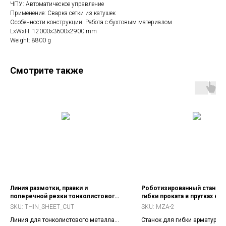
ЧПУ: Автоматическое управление
Применение: Сварка сетки из катушек
Особенности конструкции: Работа с бухтовым материалом
LxWxH: 12000x3600x2900 mm
Weight: 8800 g
Смотрите также
Линия размотки, правки и
Роботизированный станок 
поперечной резки тонколистового
гибки проката в прутках кат
металла
SKU:
THIN_SHEET_CUT
SKU:
MZA-2
Линия для тонколистового металла
Станок для гибки арматурны