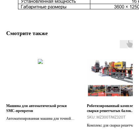
Смотрите также
Машина для автоматической резки
Роботизированный комплекс 
SMC-препрегов
сварки решетчатых балок
MZ300T/MZ320T
SKU:
MZ300T/MZ320T
Автоматизированная машина для точной
нарезки листов SMC с одновременным
Комплекс для сварки решетчаты
снятием защитной плёнки, взвешиванием и
длиной до 14 м
программированием до 24 режимов резки