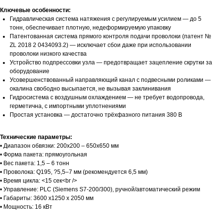
Ключевые особенности:
Гидравлическая система натяжения с регулируемым усилием — до 5
тонн, обеспечивает плотную, недеформируемую упаковку
Патентованная система прямого контроля подачи проволоки (патент №
ZL 2018 2 0434093.2) — исключает сбои даже при использовании
проволоки низкого качества
Устройство подпрессовки узла — предотвращает зацепление скрутки за
оборудование
Усовершенствованный направляющий канал с подвесными роликами —
окалина свободно высыпается, не вызывая заклинивания
Гидросистема с воздушным охлаждением — не требует водопровода,
герметична, с импортными уплотнениями
Простая установка — достаточно трёхфазного питания 380 В
Технические параметры:
• Диапазон обвязки: 200х200 – 650х650 мм
• Форма пакета: прямоугольная
• Вес пакета: 1,5 – 6 тонн
• Проволока: Q195, ?5,5–7 мм (рекомендуется 6,5 мм)
• Время цикла: <15 сек<br />
• Управление: PLC (Siemens S7-200/300), ручной/автоматический режим
• Габариты: 3600 х1250 х 2050 мм
• Мощность: 16 кВт