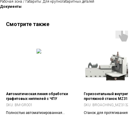
Рабочая зона / Габариты: Для крупногабаритных деталей
Документы
Смотрите также
Автоматическая линия обработки
Горизонтальный внутрипаз
графитовых ниппелей с ЧПУ
протяжной станок MZ3132Z
SKU:
BM-GR001
SKU:
BROACHING_MZ3132ZX
Полностью автоматизированная
Станок для протягивания вн
линия для комплексной обработки
пазов турбинных дисков ди
графитовых ниппелей, включая резку,
до 1200 мм. Усилие 400 кН.
обточку, сверление, нарезку резьбы и