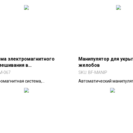
ма электромагнитного
Манипулятор для укры
мешивания в
желобов
таллизаторе МНЛЗ для
M-067
SKU:
BF-MANIP
в, блюмов и трубных
омагнитная система,
Автоматический манипуля
товок
вливаемая на тыльной стороне
подъёма и установки крыш
 плит кристаллизатора для
чугуновозной чаши. Типы MG
ния качества поверхности
MH (15–20 т), MZ (15–20 т),
вок. Снижает включения, пузыри
ины, повышает равномерность
 Стандарт для автолистовой и
окатаной стали.