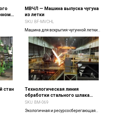
ого
МВЧЛ — Машина выпуска чугуна
чном
из летки
S-EMS)
SKU:
BF-MVCHL
Машина для вскрытия чугунной летки
ичного
доменной печи. Серии MK (300–2500
ения
м3), MJ (1000–3200 м3), MT и MX (1650–
 Повышают
6000 м3).
до 60% и
ию.
й стан
Технологическая линия
обработки стального шлака
методом барабан-гранулятора
SKU:
BM-069
ьными
Экологичная и ресурсосберегающая
профилей,
технология переработки углеродистого
имая
и нержавеющего шлака. Цикл — 3–5
ы.
минут, замкнутый процесс, готовый