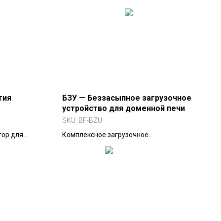
тия
БЗУ — Беззасыпное загрузочное
устройство для доменной печи
SKU:
BF-BZU
тор для
Комплексное загрузочное
ки на желоб
оборудование для доменных печей
 (15–24 т),
300–6000 м3. Типы: MINI, Compact,
 MY (15–30 т).
Standard, Enhanced.