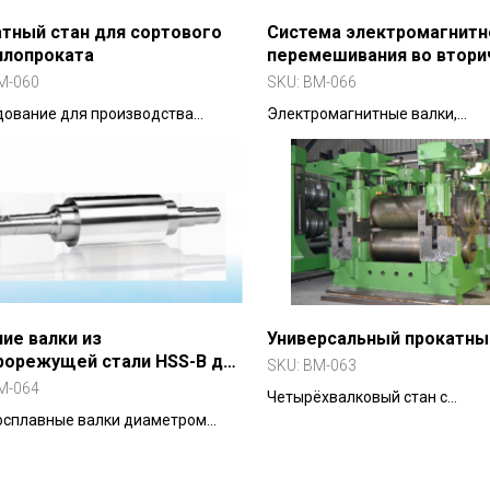
тный стан для сортового
Система электромагнитн
ллопроката
перемешивания во втори
охлаждении для слябов (
M-060
SKU:
BM-066
дование для производства
Электромагнитные валки,
х, квадратных, шестигранных
устанавливаемые в зоне втор
в и арматуры. 18 клетей,
охлаждения МНЛЗ для улучш
учивающая прокатка, экономия
внутренней структуры сляба.
и до 45%.
долю равноосных кристаллов 
снижают центральную ликвац
ие валки из
Универсальный прокатны
рорежущей стали HSS-B для
SKU:
BM-063
ей прокатки
M-064
Четырёхвалковый стан с
осплавные валки диаметром
горизонтальными и вертикал
0 мм из стали HSS-B — высокая
валками для производства H-
стойкость, красностойкость,
двутавров, рельсов. Независ
ьность профиля и в 3 раза
регулировка ширины и толщин